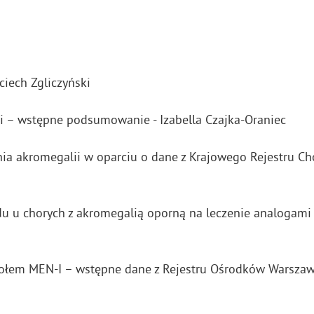
ciech Zgliczyński
i – wstępne podsumowanie - Izabella Czajka-Oraniec
nia akromegalii w oparciu o dane z Krajowego Rejestru Ch
u u chorych z akromegalią oporną na leczenie analogami s
połem MEN-I – wstępne dane z Rejestru Ośrodków Warszaws