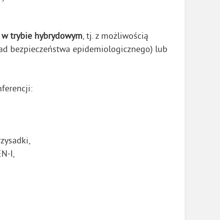
0 w trybie hybrydowym
, tj. z możliwością
sad bezpieczeństwa epidemiologicznego) lub
erencji:
zysadki,
N-I,