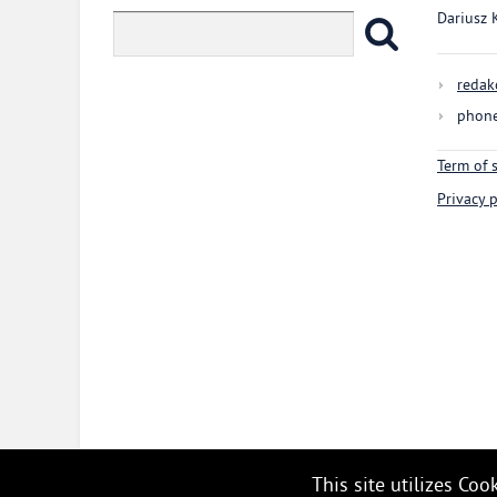
Dariusz 
redak
phone
Term of 
Privacy p
This site utilizes Co