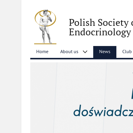
Polish Society 
Endocrinology
Home
About us
News
Club