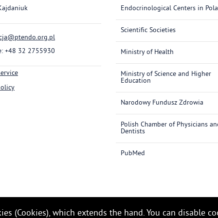
Kajdaniuk
Endocrinological Centers in Pol
Scientific Societies
cja@ptendo.org.pl
: +48 32 2755930
Ministry of Health
service
Ministry of Science and Higher
Education
olicy
Narodowy Fundusz Zdrowia
Polish Chamber of Physicians an
Dentists
PubMed
okies (Cookies), which extends the hand. You can disable co