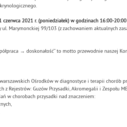
krynologicznego.
1 czerwca 2021 r. (poniedziałek) w godzinach 16:00-20:0
y ul. Marymonckiej 99/103 (z zachowaniem aktualnych za
ółpraca → doskonałość” to motto przewodnie naszej Konf
warszawskich Ośrodków w diagnostyce i terapii chorób pr
z Rejestrów: Guzów Przysadki, Akromegalii i Zespołu ME
ń w chorobach przysadki nad znaczeniem:
nych,
,