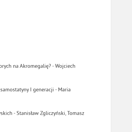
orych na Akromegalię? - Wojciech
amostatyny I generacji - Maria
kich - Stanisław Zgliczyński, Tomasz