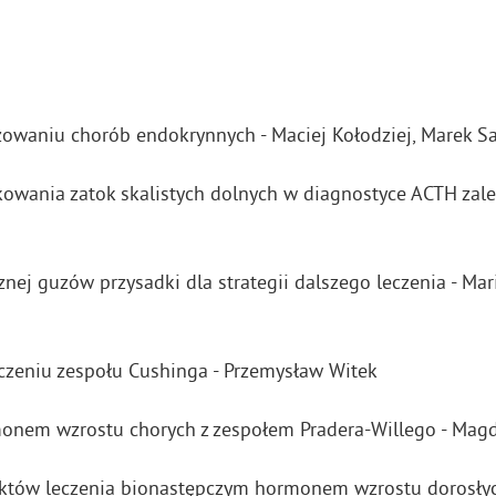
owaniu chorób endokrynnych - Maciej Kołodziej, Marek Sa
ania zatok skalistych dolnych w diagnostyce ACTH zależ
nej guzów przysadki dla strategii dalszego leczenia - Ma
czeniu zespołu Cushinga - Przemysław Witek
onem wzrostu chorych z zespołem Pradera-Willego - Mag
ektów leczenia bionastępczym hormonem wzrostu dorosłyc