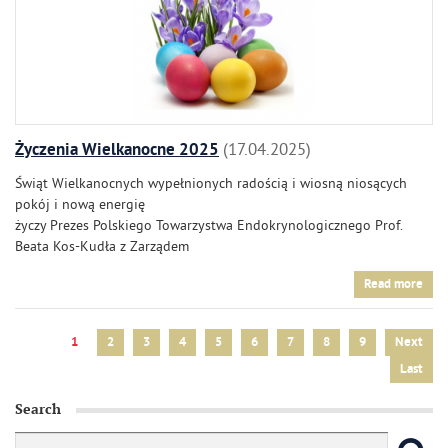
Życzenia Wielkanocne 2025
17.04.2025
Świąt Wielkanocnych wypełnionych radością i wiosną niosących
pokój i nową energię
życzy Prezes Polskiego Towarzystwa Endokrynologicznego Prof.
Beata Kos-Kudła z Zarządem
Read more
1
2
3
4
5
6
7
8
9
Next
Last
Search